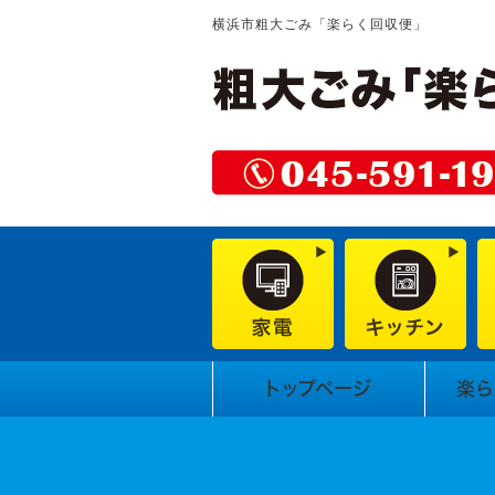
横浜市粗大ごみ「楽らく回収便」
トップページ
楽ら