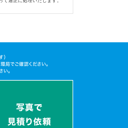
って適正に処理いたします。
す）
環局でご確認ください。
さい。