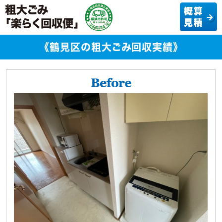
《鶴見区の粗大ごみ回収実績》