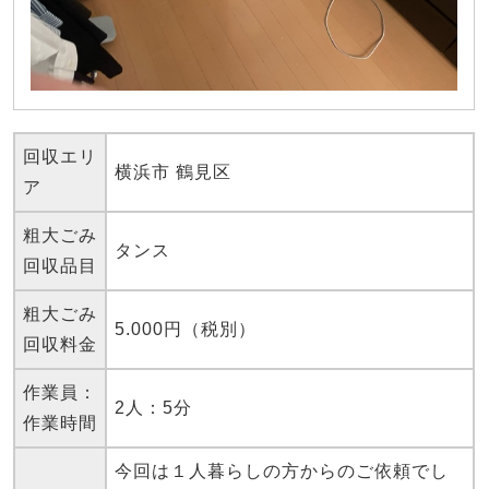
回収エリ
横浜市 鶴見区
ア
粗大ごみ
タンス
回収品目
粗大ごみ
5.000円（税別）
回収料金
作業員：
2人：5分
作業時間
今回は１人暮らしの方からのご依頼でし