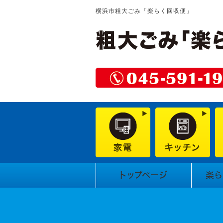
横浜市粗大ごみ「楽らく回収便」
トップページ
楽ら