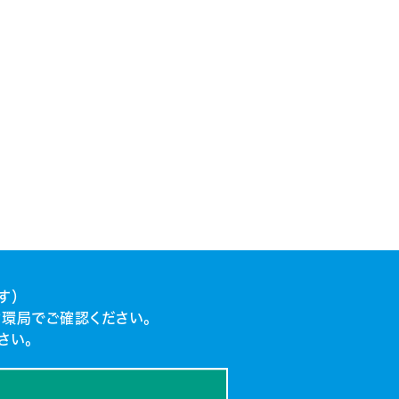
す）
環局でご確認ください。
さい。