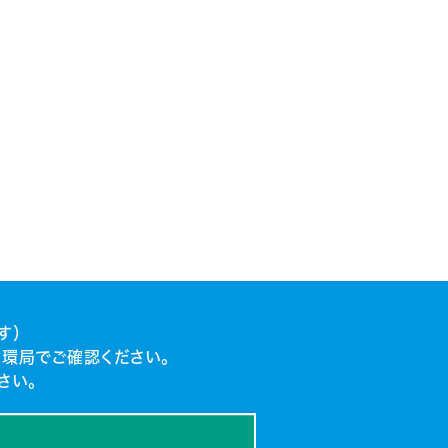
す）
環局でご確認ください。
さい。