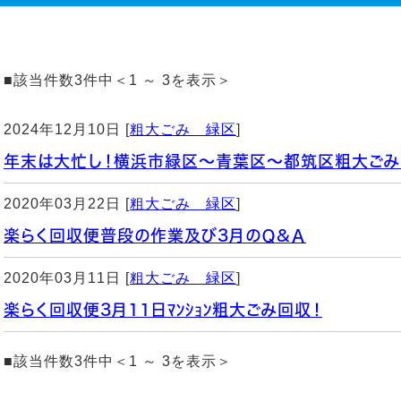
■該当件数3件中＜1 ～ 3を表示＞
2024年12月10日 [
粗大ごみ 緑区
]
年末は大忙し！横浜市緑区～青葉区～都筑区粗大ごみ
2020年03月22日 [
粗大ごみ 緑区
]
楽らく回収便普段の作業及び3月のＱ&Ａ
2020年03月11日 [
粗大ごみ 緑区
]
楽らく回収便3月11日ﾏﾝｼｮﾝ粗大ごみ回収！
■該当件数3件中＜1 ～ 3を表示＞