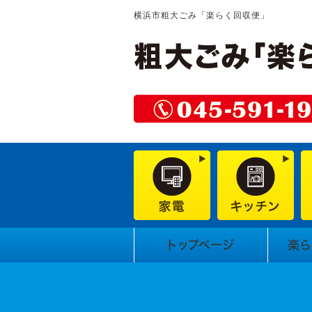
横浜市粗大ごみ「楽らく回収便」
トップページ
楽ら