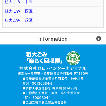
粗大ごみ 中区
粗大ごみ 西区
粗大ごみ 緑区
Information
楽らく回収便とは？
ご利用の流れ
運営会社
無許可業者に注意
お電話でお見積り依頼