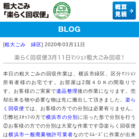
[
粗大ごみ 緑区
]
2020年03月11日
楽らく回収便3月11日ﾏﾝｼｮﾝ粗大ごみ回収！
本日の粗大ごみの回収作業は、横浜市緑区、区分ﾏﾝｼｮﾝ
所有者様のお宅です。お部屋は2階４ＤＫの間取りで
す。お客様のご実家で
遺品整理
後の作業になります。売
却出来る物や必要な物は先に搬出して頂きました。
楽ら
く回収便
では、お客様の方での分別は必要有りません。
①弊社ｽﾀｯﾌの方で
横浜市の分別
に沿った形で分別を行う
②お客様の方での分別は大変な作業です③楽らく回収便
は
横浜市一般廃棄物許可業者
なのでｽﾑｰｽﾞに作業が出来