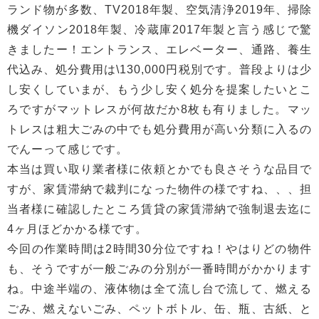
ランド物が多数、TV2018年製、空気清浄2019年、掃除
機ダイソン2018年製、冷蔵庫2017年製と言う感じで驚
きましたー！エントランス、エレベーター、通路、養生
代込み、処分費用は\130,000円税別です。普段よりは少
し安くしていまが、もう少し安く処分を提案したいとこ
ろですがマットレスが何故だか8枚も有りました。マッ
トレスは粗大ごみの中でも処分費用が高い分類に入るの
でんーって感じです。
本当は買い取り業者様に依頼とかでも良さそうな品目で
すが、家賃滞納で裁判になった物件の様ですね、、、担
当者様に確認したところ賃貸の家賃滞納で強制退去迄に
4ヶ月ほどかかる様です。
今回の作業時間は2時間30分位ですね！やはりどの物件
も、そうですが一般ごみの分別が一番時間がかかります
ね。中途半端の、液体物は全て流し台で流して、燃える
ごみ、燃えないごみ、ペットボトル、缶、瓶、古紙、と