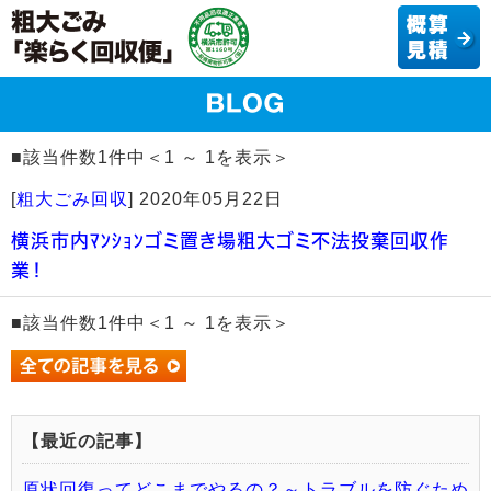
■該当件数1件中＜1 ～ 1を表示＞
[
粗大ごみ回収
]
2020年05月22日
横浜市内ﾏﾝｼｮﾝゴミ置き場粗大ゴミ不法投棄回収作
業！
■該当件数1件中＜1 ～ 1を表示＞
【最近の記事】
原状回復ってどこまでやるの？～トラブルを防ぐため