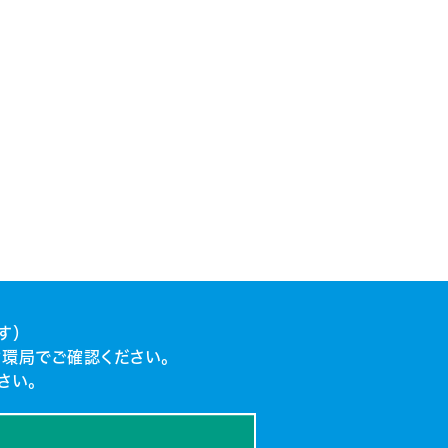
す）
環局でご確認ください。
さい。