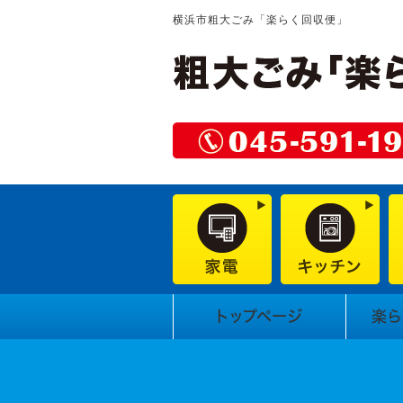
横浜市粗大ごみ「楽らく回収便」
トップページ
楽ら