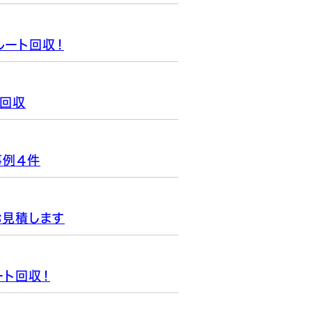
ート回収！
回収
事例４件
お見積します
ト回収！