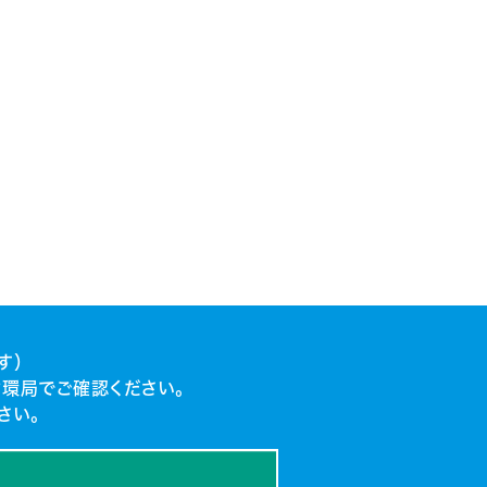
す）
環局でご確認ください。
さい。