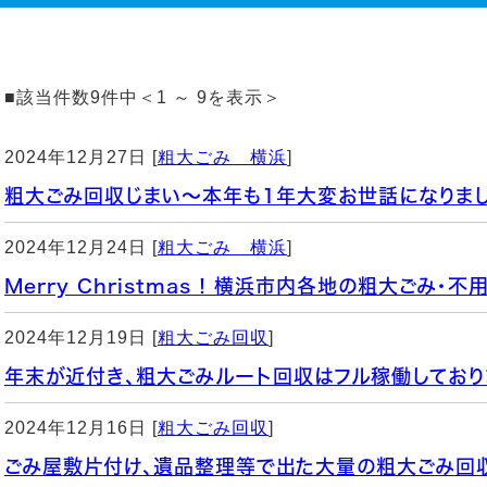
■該当件数9件中＜1 ～ 9を表示＞
2024年12月27日 [
粗大ごみ 横浜
]
粗大ごみ回収じまい～本年も1年大変お世話になりまし
2024年12月24日 [
粗大ごみ 横浜
]
Merry Christmas ! 横浜市内各地の粗大ごみ・
2024年12月19日 [
粗大ごみ回収
]
年末が近付き、粗大ごみルート回収はフル稼働しており
2024年12月16日 [
粗大ごみ回収
]
ごみ屋敷片付け、遺品整理等で出た大量の粗大ごみ回