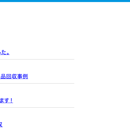
た。
不用品回収事例
ます！
収