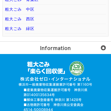
粗大ごみ 中区
粗大ごみ 西区
粗大ごみ 緑区
Information
楽らく回収便とは？
ご利用の流れ
運営会社
無許可業者に注意
お電話でお見積り依頼