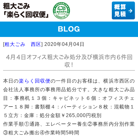
[
粗大ごみ 西区
]
2020年04月04日
４月４日オフィス粗大ごみ処分及び横浜市内６件回
収！
本日の
楽らく回収便
の一件目のお客様は、横浜市西区の
会社法人事務所の事務用品処分です。大きな粗大ごみ品
目：事務机１３個：キャビネット６個：オフィスチェ
アー１８脚：書類棚４：パーティション８枚：混載物１
５立方：金庫：処分金額￥265,000円税別
作業手順①通路、エレベーター養生②事務所内分別作業
③粗大ごみ搬出④作業時間5時間