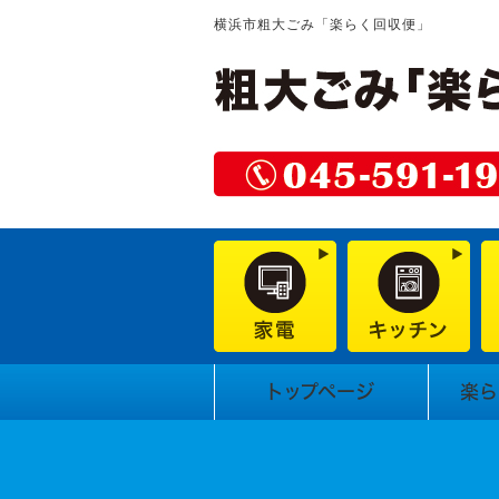
横浜市粗大ごみ「楽らく回収便」
トップページ
楽ら