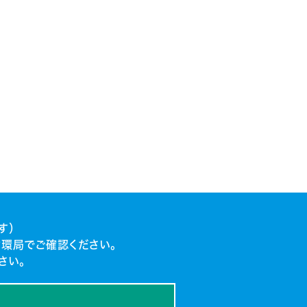
す）
環局でご確認ください。
さい。