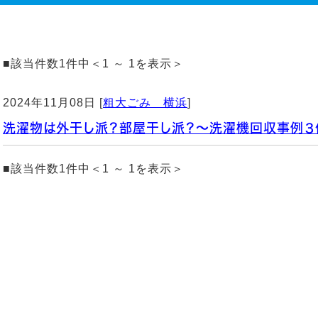
■該当件数1件中＜1 ～ 1を表示＞
2024年11月08日 [
粗大ごみ 横浜
]
洗濯物は外干し派？部屋干し派？～洗濯機回収事例３
■該当件数1件中＜1 ～ 1を表示＞