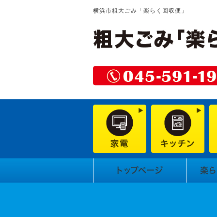
横浜市粗大ごみ「楽らく回収便」
トップページ
楽ら